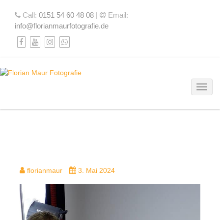
Call:
0151 54 60 48 08
|
Email:
info@florianmaurfotografie.de
Toggl
NINJAV_S001_S001_T078.00_01_33_1
florianmaur
3. Mai 2024