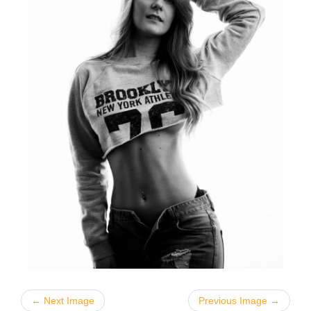
← Next Image
Previous Image →