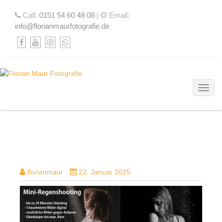
Call:
0151 54 60 48 08
|
Email:
info@florianmaurfotografie.de
Toggl
MINI REGENSHOOTING
florianmaur
22. Januar 2025