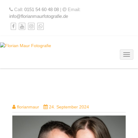
Call:
0151 54 60 48 08
|
Email:
info@florianmaurfotografie.de
Toggl
DSC03054-BEARBEITET
florianmaur
24. September 2024