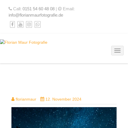
Call:
0151 54 60 48 08
|
Email:
info@florianmaurfotografie.de
Toggl
DSC08847
florianmaur
12. November 2024