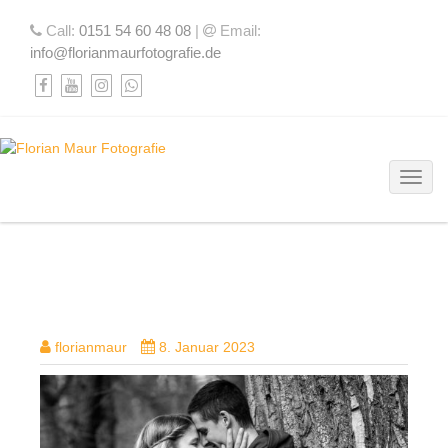
Call:
0151 54 60 48 08
|
Email:
info@florianmaurfotografie.de
Toggl
DSC05144-BEARBEITET-2
florianmaur
8. Januar 2023