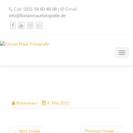
Call:
0151 54 60 48 08
|
Email:
info@florianmaurfotografie.de
Toggl
DSC07344-BEARBEITET-2
florianmaur
4. Mai 2022
← Next Image
Previous Image →