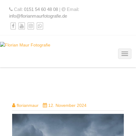
Call:
0151 54 60 48 08
|
Email:
info@florianmaurfotografie.de
Toggl
4Y9C8423
florianmaur
12. November 2024