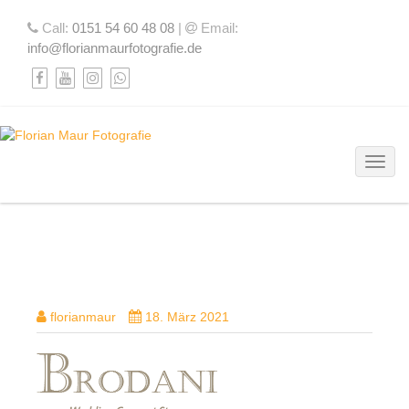
Call:
0151 54 60 48 08
|
Email:
info@florianmaurfotografie.de
Toggl
BRODANI_WEDDING_CONCEPT_STOR
florianmaur
18. März 2021