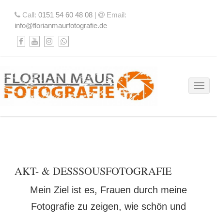
Call:
0151 54 60 48 08
|
Email:
info@florianmaurfotografie.de
Toggl
AKT- & DESSOUSFOTOGRAFIE
AKT- & DESSSOUSFOTOGRAFIE
Mein Ziel ist es, Frauen durch meine
Fotografie zu zeigen, wie schön und